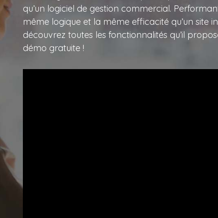
qu’un logiciel de gestion commercial. Performan
même logique et la même efficacité qu’un site 
découvrez toutes les fonctionnalités qu’il prop
démo gratuite !